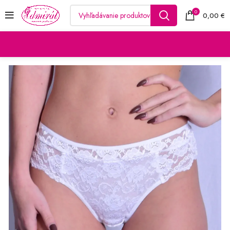
0
0,00
€