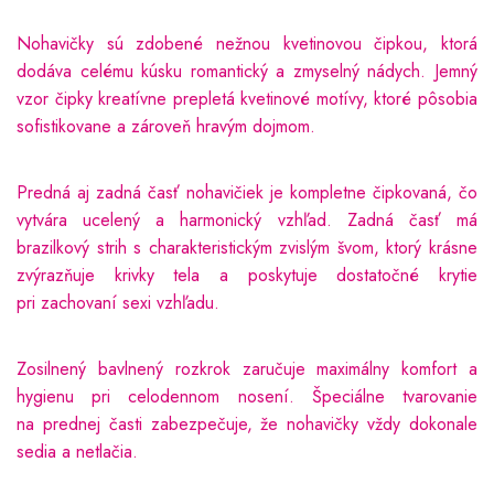
Nohavičky sú zdobené nežnou kvetinovou čipkou, ktorá
dodáva celému kúsku romantický a zmyselný nádych. Jemný
vzor čipky kreatívne prepletá kvetinové motívy, ktoré pôsobia
sofistikovane a zároveň hravým dojmom.
Predná aj zadná časť nohavičiek je kompletne čipkovaná, čo
vytvára ucelený a harmonický vzhľad. Zadná časť má
brazilkový strih s charakteristickým zvislým švom, ktorý krásne
zvýrazňuje krivky tela a poskytuje dostatočné krytie
pri zachovaní sexi vzhľadu.
Zosilnený bavlnený rozkrok zaručuje maximálny komfort a
hygienu pri celodennom nosení. Špeciálne tvarovanie
na prednej časti zabezpečuje, že nohavičky vždy dokonale
sedia a netlačia.