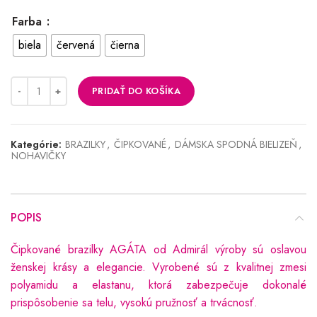
Farba
biela
červená
čierna
PRIDAŤ DO KOŠÍKA
Kategórie:
BRAZILKY
,
ČIPKOVANÉ
,
DÁMSKA SPODNÁ BIELIZEŇ
,
NOHAVIČKY
POPIS
Čipkované brazilky AGÁTA od Admirál výroby sú oslavou
ženskej krásy a elegancie. Vyrobené sú z kvalitnej zmesi
polyamidu a elastanu, ktorá zabezpečuje dokonalé
prispôsobenie sa telu, vysokú pružnosť a trvácnosť.