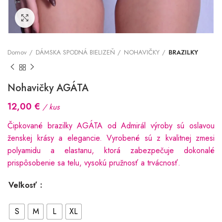
Kliknutím zväčšite
Domov
DÁMSKA SPODNÁ BIELIZEŇ
NOHAVIČKY
BRAZILKY
Nohavičky AGÁTA
12,00
€
/ kus
Čipkované brazilky AGÁTA od Admirál výroby sú oslavou
ženskej krásy a elegancie. Vyrobené sú z kvalitnej zmesi
polyamidu a elastanu, ktorá zabezpečuje dokonalé
prispôsobenie sa telu, vysokú pružnosť a trvácnosť.
Veľkosť
S
M
L
XL