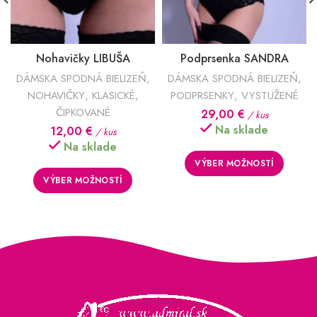
Nohavičky LIBUŠA
Podprsenka SANDRA
DÁMSKA SPODNÁ BIELIZEŇ
,
DÁMSKA SPODNÁ BIELIZEŇ
,
NOHAVIČKY
,
KLASICKÉ
,
PODPRSENKY
,
VYSTUŽENÉ
ČIPKOVANÉ
29,00
€
/ kus
Na sklade
12,00
€
/ kus
Na sklade
VÝBER MOŽNOSTÍ
VÝBER MOŽNOSTÍ