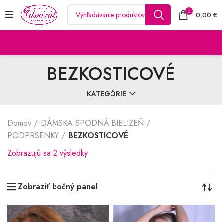
0
0,00
€
BEZKOSTICOVÉ
KATEGÓRIE
Domov
DÁMSKA SPODNÁ BIELIZEŇ
PODPRSENKY
BEZKOSTICOVÉ
Zoradené
Zobrazujú sa 2 výsledky
podľa
najnovších
Zobraziť bočný panel