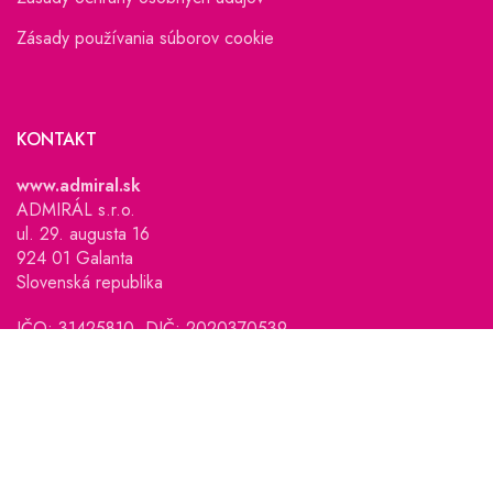
Zásady používania súborov cookie
KONTAKT
www.admiral.sk
ADMIRÁL s.r.o.
ul. 29. augusta 16
924 01 Galanta
Slovenská republika
IČO: 31425810, DIČ: 2020370539
Zapísaná v Obchodnom registri Okresného súdu Trnava,
oddiel: Sro, vložka č. 2979/T.
Copyright © 2025 www.admiral.sk. Všetky práva vyhradené.