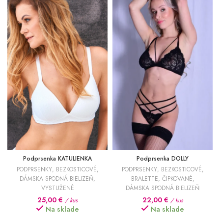
Podprsenka KATULIENKA
Podprsenka DOLLY
PODPRSENKY
,
BEZKOSTICOVÉ
,
PODPRSENKY
,
BEZKOSTICOVÉ
,
DÁMSKA SPODNÁ BIELIZEŇ
,
BRALETTE
,
ČIPKOVANÉ
,
VYSTUŽENÉ
DÁMSKA SPODNÁ BIELIZEŇ
25,00
€
22,00
€
/ kus
/ kus
Na sklade
Na sklade